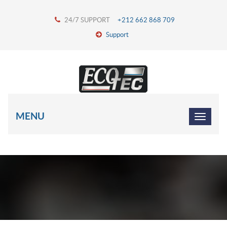
24/7 SUPPORT
+212 662 868 709
Support
MENU